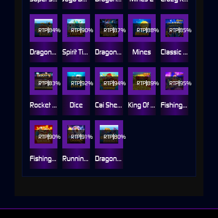
RTP
84%
RTP
90%
RTP
87%
RTP
88%
RTP
85%
Dragon Fishing
Spirit Tide Legend
Dragon of Demons
Mines
Classic Mario
RTP
83%
RTP
92%
RTP
94%
RTP
89%
RTP
95%
Rocket Derby
Dice
Cai Shen Fishing
King Of Football
Fishing Disco
RTP
90%
RTP
91%
RTP
80%
Fishing YiLuFa
Running Chicken
Dragon Fishing II