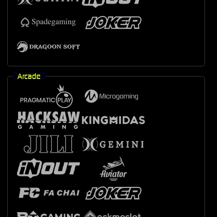
Arcade