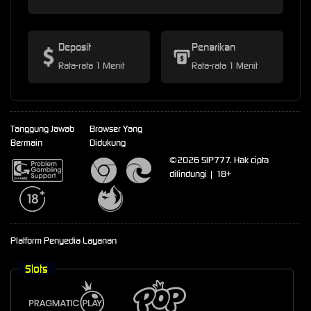
Deposit
Penarikan
Rata-rata 1 Menit
Rata-rata 1 Menit
Tanggung Jawab
Browser Yang
Bermain
Didukung
©2026 SIP777. Hak cipta
dilindungi | 18+
Platform Penyedia Layanan
Slots