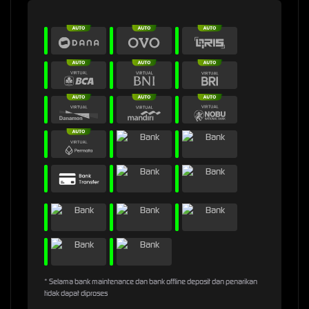
* Selama bank maintenance dan bank offline deposit dan penarikan
tidak dapat diproses