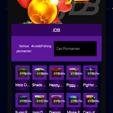
JDB
Semua
Arcade
Fishing
permainan
RTP
84%
RTP
86%
RTP
88%
RTP
86%
RTP
92%
Mole Crash
Shade Dragons Fishing
Happy New Year
Piggy Bank TapTap
Fighter Fire
RTP
95%
RTP
79%
RTP
91%
RTP
87%
RTP
89%
Super Super Fruit
Jogo Do Bicho
Dragon Master
Mines 2
Crazy King Kong