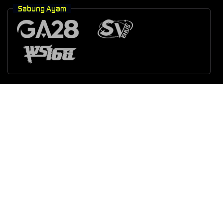
Sabung Ayam