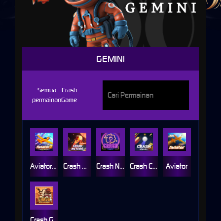
GEMINI
Semua
Crash
permainan
Game
Aviator2-Sky Elite
Crash Meteor
Crash Neon
Crash Classic
Aviator
Crash Gold Rush