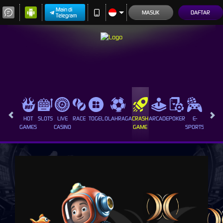
Main di
MASUK
DAFTAR
Telegram
HOT
SLOTS
LIVE
RACE
TOGEL
OLAHRAGA
CRASH
ARCADE
POKER
E-
SABUN
GAMES
CASINO
GAME
SPORTS
AYAM