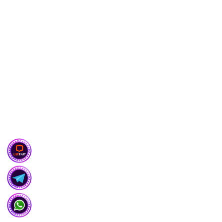
Oja****jay Telah Berhasil WD Sebesar 1,500