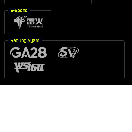
E-Sports
Sabung Ayam