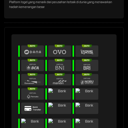
Platform togel yang menarik dari perusahan terbaik di dunia yang menawarkan
hadiah kemenangan besar