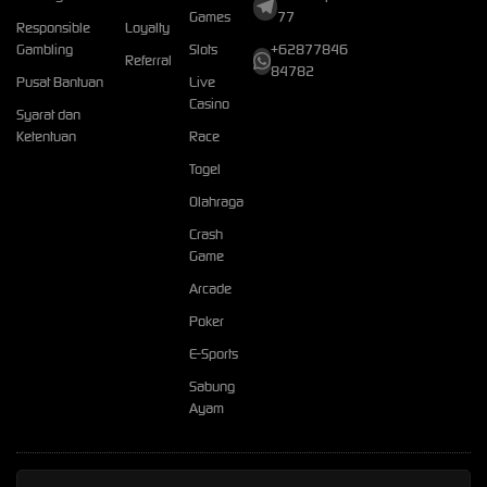
Games
77
Responsible
Loyalty
Gambling
Slots
+62877846
Referral
84782
Pusat Bantuan
Live
Casino
Syarat dan
Ketentuan
Race
Togel
Olahraga
Crash
Game
Arcade
Poker
E-Sports
Sabung
Ayam